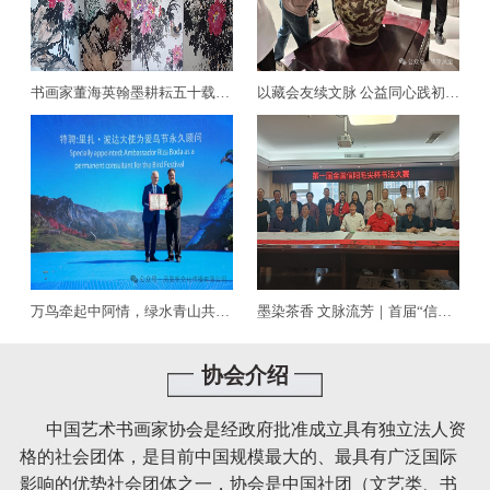
奇石收藏
书画家董海英翰墨耕耘五十载——山水花鸟牡丹自成风骨
以藏会友续文脉 公益同心践初心——吴梅萍女士赴信阳开展文化交流
联谊笔会
万鸟牵起中阿情，绿水青山共前行——第八届6·17艾雅康世界爱鸟节走进阿尔巴尼亚驻华大使馆
墨染茶香 文脉流芳｜首届“信阳毛尖杯”全国书画展在信阳国际茶城启幕
协会介绍
中国艺术书画家协会是经政府批准成立具有独立法人资
格的社会团体，是目前中国规模最大的、最具有广泛国际
影响的优势社会团体之一，协会是中国社团（文艺类、书