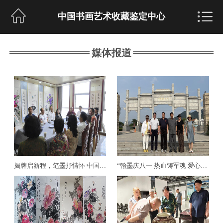

网站首页

中国书画艺术收藏鉴定中心
鉴定中心
媒体报道
媒体报道
协会动态
媒体报道
鉴藏资讯
中心领导
揭牌启新程，笔墨抒情怀 中国书画家杂志社西部创作基地西宁揭牌
“翰墨庆八一 热血铸军魂 爱心慈善行” 山东江源文化产业基地“翰墨庆八一 热血铸军魂 爱心慈善行”书画作品展暨慈善慰问活动
协会典籍
书画润格